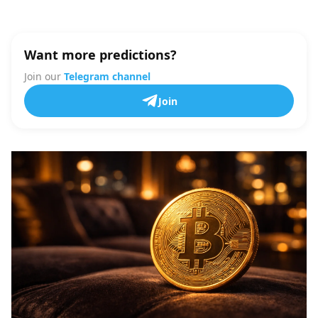
Want more predictions?
Join our
Telegram channel
Join