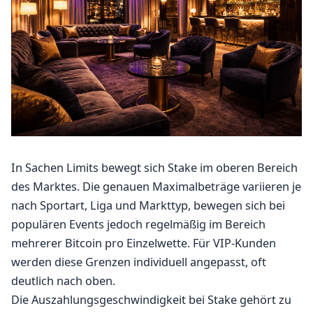
In Sachen Limits bewegt sich Stake im oberen Bereich
des Marktes. Die genauen Maximalbeträge variieren je
nach Sportart, Liga und Markttyp, bewegen sich bei
populären Events jedoch regelmäßig im Bereich
mehrerer Bitcoin pro Einzelwette. Für VIP-Kunden
werden diese Grenzen individuell angepasst, oft
deutlich nach oben.
Die Auszahlungsgeschwindigkeit bei Stake gehört zu