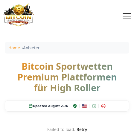
Zum Hauptinhalt springen
Home
Anbieter
Bitcoin Sportwetten
Premium Plattformen
für High Roller
Updated August 2026
18+
Failed to load.
Retry