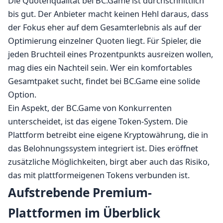
Die Quotenqualität bei BC.Game ist durchschnittlich
bis gut. Der Anbieter macht keinen Hehl daraus, dass
der Fokus eher auf dem Gesamterlebnis als auf der
Optimierung einzelner Quoten liegt. Für Spieler, die
jeden Bruchteil eines Prozentpunkts ausreizen wollen,
mag dies ein Nachteil sein. Wer ein komfortables
Gesamtpaket sucht, findet bei BC.Game eine solide
Option.
Ein Aspekt, der BC.Game von Konkurrenten
unterscheidet, ist das eigene Token-System. Die
Plattform betreibt eine eigene Kryptowährung, die in
das Belohnungssystem integriert ist. Dies eröffnet
zusätzliche Möglichkeiten, birgt aber auch das Risiko,
das mit plattformeigenen Tokens verbunden ist.
Aufstrebende Premium-
Plattformen im Überblick