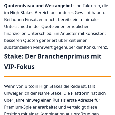
Quotenniveau und Wettangebot
sind Faktoren, die
im High-Stakes-Bereich besonderes Gewicht haben.
Bei hohen Einsätzen macht bereits ein minimaler
Unterschied in der Quote einen erheblichen
finanziellen Unterschied. Ein Anbieter mit konsistent
besseren Quoten generiert über Zeit einen
substanziellen Mehrwert gegenüber der Konkurrenz.
Stake: Der Branchenprimus mit
VIP-Fokus
Wenn von Bitcoin High Stakes die Rede ist, fällt
unweigerlich der Name Stake. Die Plattform hat sich
über Jahre hinweg einen Ruf als erste Adresse für
Premium-Spieler erarbeitet und verteidigt diese
Position mit einer Kombination aus großzügigen