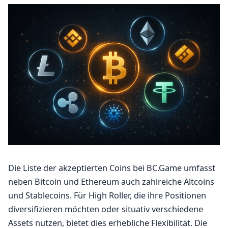
Die Liste der akzeptierten Coins bei BC.Game umfasst
neben Bitcoin und Ethereum auch zahlreiche Altcoins
und Stablecoins. Für High Roller, die ihre Positionen
diversifizieren möchten oder situativ verschiedene
Assets nutzen, bietet dies erhebliche Flexibilität. Die