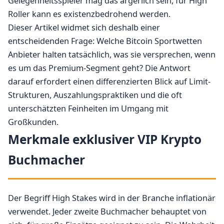
Gelegenheitsspieler mag das ärgerlich sein, für High
Roller kann es existenzbedrohend werden.
Dieser Artikel widmet sich deshalb einer
entscheidenden Frage: Welche Bitcoin Sportwetten
Anbieter halten tatsächlich, was sie versprechen, wenn
es um das Premium-Segment geht? Die Antwort
darauf erfordert einen differenzierten Blick auf Limit-
Strukturen, Auszahlungspraktiken und die oft
unterschätzten Feinheiten im Umgang mit
Großkunden.
Merkmale exklusiver VIP Krypto
Buchmacher
Der Begriff High Stakes wird in der Branche inflationär
verwendet. Jeder zweite Buchmacher behauptet von