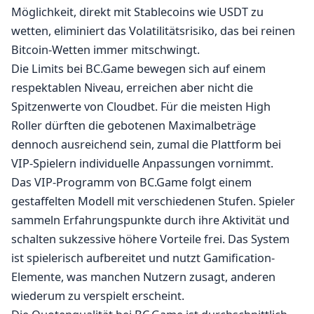
Möglichkeit, direkt mit Stablecoins wie USDT zu
wetten, eliminiert das Volatilitätsrisiko, das bei reinen
Bitcoin-Wetten immer mitschwingt.
Die Limits bei BC.Game bewegen sich auf einem
respektablen Niveau, erreichen aber nicht die
Spitzenwerte von Cloudbet. Für die meisten High
Roller dürften die gebotenen Maximalbeträge
dennoch ausreichend sein, zumal die Plattform bei
VIP-Spielern individuelle Anpassungen vornimmt.
Das VIP-Programm von BC.Game folgt einem
gestaffelten Modell mit verschiedenen Stufen. Spieler
sammeln Erfahrungspunkte durch ihre Aktivität und
schalten sukzessive höhere Vorteile frei. Das System
ist spielerisch aufbereitet und nutzt Gamification-
Elemente, was manchen Nutzern zusagt, anderen
wiederum zu verspielt erscheint.