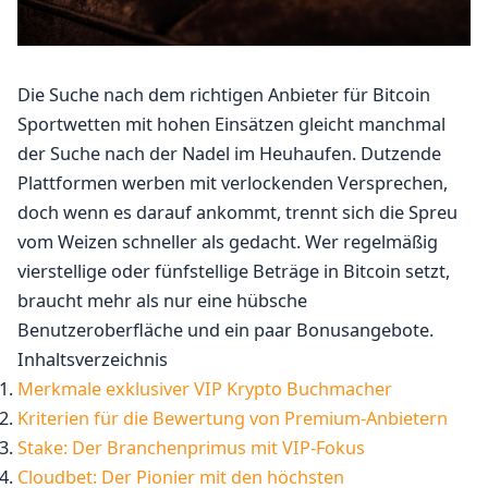
Die Suche nach dem richtigen Anbieter für Bitcoin
Sportwetten mit hohen Einsätzen gleicht manchmal
der Suche nach der Nadel im Heuhaufen. Dutzende
Plattformen werben mit verlockenden Versprechen,
doch wenn es darauf ankommt, trennt sich die Spreu
vom Weizen schneller als gedacht. Wer regelmäßig
vierstellige oder fünfstellige Beträge in Bitcoin setzt,
braucht mehr als nur eine hübsche
Benutzeroberfläche und ein paar Bonusangebote.
Inhaltsverzeichnis
Merkmale exklusiver VIP Krypto Buchmacher
Kriterien für die Bewertung von Premium-Anbietern
Stake: Der Branchenprimus mit VIP-Fokus
Cloudbet: Der Pionier mit den höchsten