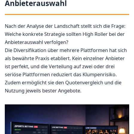
Anbieterauswahl
Nach der Analyse der Landschaft stellt sich die Frage:
Welche konkrete Strategie sollten High Roller bei der
Anbieterauswahl verfolgen?
Die Diversifikation über mehrere Plattformen hat sich
als bewährte Praxis etabliert. Kein einzelner Anbieter
ist perfekt, und die Verteilung auf zwei oder drei
seriöse Plattformen reduziert das Klumpenrisiko.
Zudem ermöglicht sie den Quotenvergleich und die
Nutzung jeweils bester Angebote.