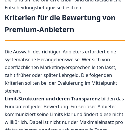
Entscheidungsbefugnisse besitzen.
Kriterien für die Bewertung von
Premium-Anbietern
Die Auswahl des richtigen Anbieters erfordert eine
systematische Herangehensweise. Wer sich von
oberflächlichen Marketingversprechen leiten lässt,
zahlt früher oder später Lehrgeld. Die folgenden
Kriterien sollten bei der Evaluierung im Mittelpunkt
stehen.
Limit-Strukturen und deren Transparenz
bilden das
Fundament jeder Bewertung. Ein seriöser Anbieter
kommuniziert seine Limits klar und ändert diese nicht
willkürlich. Dabei ist nicht nur der Maximaleinsatz pro
Wette relevant, sondern auch eventuelle Tages-,