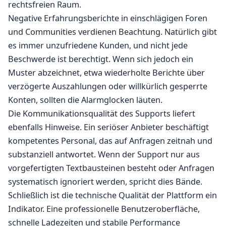
rechtsfreien Raum.
Negative Erfahrungsberichte in einschlägigen Foren
und Communities verdienen Beachtung. Natürlich gibt
es immer unzufriedene Kunden, und nicht jede
Beschwerde ist berechtigt. Wenn sich jedoch ein
Muster abzeichnet, etwa wiederholte Berichte über
verzögerte Auszahlungen oder willkürlich gesperrte
Konten, sollten die Alarmglocken läuten.
Die Kommunikationsqualität des Supports liefert
ebenfalls Hinweise. Ein seriöser Anbieter beschäftigt
kompetentes Personal, das auf Anfragen zeitnah und
substanziell antwortet. Wenn der Support nur aus
vorgefertigten Textbausteinen besteht oder Anfragen
systematisch ignoriert werden, spricht dies Bände.
Schließlich ist die technische Qualität der Plattform ein
Indikator. Eine professionelle Benutzeroberfläche,
schnelle Ladezeiten und stabile Performance